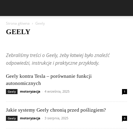
Strona główna
Geely
GEELY
Aston Martin
Bentley
BMW
BYD
Cadillac
Changan
Chevrolet
Citroën
Dacia
Felietony czytelników
Ferrari
Fiat
Zebraliśmy treści o Geely, żeby łatwiej było znaleźć
Ford
Geely
Honda
Hyundai
Jeep
Kia
Lamborghini
Lexus
Maserati
Mazda
Mercedes-Benz
Mitsubishi
Nissan
odpowiedzi, instrukcje i praktyczne przykłady.
Peugeot
Porsche
Renault
Rolls-Royce
Skoda
Subaru
Suzuki
Tesla
Toyota
Volkswagen (VW)
Volvo
Geely kontra Tesla – porównanie funkcji
autonomicznych
motoryzacja
-
4 września, 2025
Geely
1
Jakie systemy Geely chronią przed poślizgiem?
motoryzacja
-
3 sierpnia, 2025
Geely
0