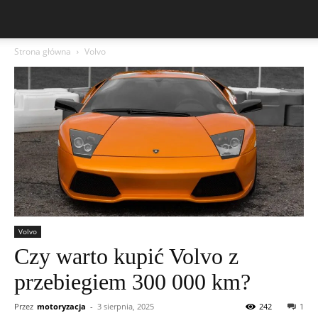
Strona główna
Volvo
Volvo
Czy warto kupić Volvo z
przebiegiem 300 000 km?
Przez
motoryzacja
-
3 sierpnia, 2025
242
1