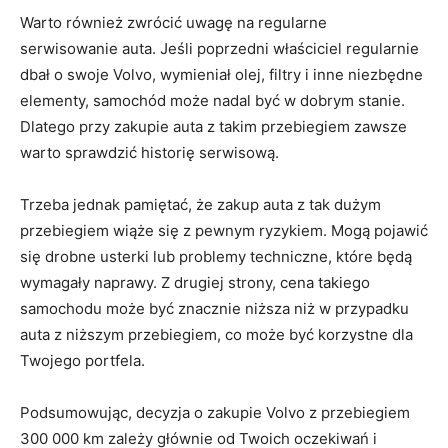
Warto⁢ również zwrócić uwagę na regularne
serwisowanie auta. Jeśli poprzedni właściciel regularnie ​
dbał o swoje⁢ Volvo, wymieniał ⁤olej, filtry i inne niezbędne
elementy, ‌samochód może ‌nadal być ⁣w dobrym stanie.‌
Dlatego przy ⁤zakupie auta⁢ z takim⁤ przebiegiem ‍zawsze​
warto sprawdzić historię serwisową.
Trzeba jednak pamiętać, że ⁢zakup ⁢auta z tak dużym
przebiegiem wiąże⁤ się z pewnym ryzykiem. Mogą pojawić
się drobne ⁣usterki lub problemy techniczne, ‌które będą⁤
wymagały naprawy. Z drugiej ​strony, ⁣cena takiego
samochodu ‌może być znacznie ‍niższa niż w przypadku
auta z niższym przebiegiem, co może być korzystne dla
Twojego portfela.
Podsumowując, ​decyzja o zakupie Volvo z przebiegiem
300 000 km zależy głównie ⁤od Twoich oczekiwań ‍i