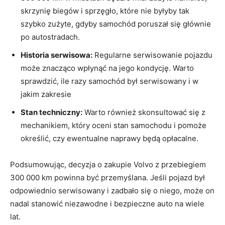
skrzynię biegów i sprzęgło, które nie byłyby tak
szybko zużyte, gdyby samochód poruszał się​ głównie
‍po autostradach.
Historia serwisowa:
Regularne​ serwisowanie pojazdu
może znacząco wpłynąć na jego ⁤kondycję. Warto⁣
sprawdzić, ile‍ razy samochód był serwisowany‌ i w
jakim zakresie
Stan techniczny:
Warto również skonsultować się z
mechanikiem, który⁢ oceni ​stan samochodu ⁤i pomoże
określić, czy ewentualne naprawy‌ będą opłacalne.
Podsumowując,​ decyzja ⁣o‍ zakupie Volvo z przebiegiem
‌300 000 km powinna być przemyślana. Jeśli ‍pojazd był
⁣odpowiednio serwisowany⁢ i ⁤zadbało się o niego, ⁣może on
⁣nadal ‍stanowić niezawodne i⁤ bezpieczne auto na wiele
⁢lat.