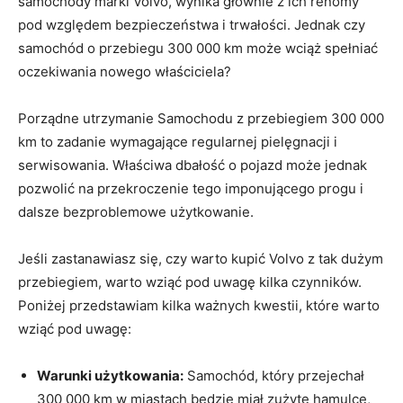
samochody marki Volvo, wynika głównie‍ z ich renomy
pod względem bezpieczeństwa i trwałości. Jednak czy
samochód o przebiegu 300 000 km⁢ może wciąż spełniać ​
oczekiwania nowego ⁢właściciela?
Porządne utrzymanie Samochodu z przebiegiem 300 000
km to⁤ zadanie wymagające regularnej⁣ pielęgnacji i
⁢serwisowania. Właściwa⁣ dbałość o pojazd ⁤może jednak
pozwolić ⁤na przekroczenie tego imponującego ⁣progu i
dalsze bezproblemowe użytkowanie.
Jeśli zastanawiasz ⁢się, czy warto kupić Volvo z tak dużym
przebiegiem, warto⁢ wziąć pod uwagę⁤ kilka czynników.
Poniżej przedstawiam kilka ‌ważnych ⁤kwestii, ⁤które warto
wziąć pod uwagę:
Warunki ​użytkowania:
Samochód,⁢ który przejechał
⁤300 000‌ km ⁣w miastach będzie miał zużyte hamulce,