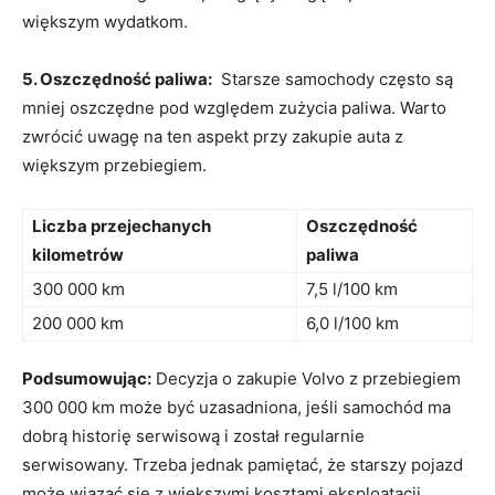
większym wydatkom.
5. Oszczędność paliwa:
​ Starsze‌ samochody często są ​
mniej⁤ oszczędne ‍pod względem​ zużycia paliwa. Warto
zwrócić uwagę na ten aspekt przy zakupie auta z
większym przebiegiem.
Liczba przejechanych⁣
Oszczędność
kilometrów
paliwa
300 000‍ km
7,5 l/100 km
200 000 km
6,0 l/100 km
Podsumowując:
Decyzja o zakupie Volvo ​z przebiegiem
300 000 ‌km może być uzasadniona, ‍jeśli samochód ma
dobrą historię serwisową i⁤ został regularnie
⁤serwisowany. Trzeba jednak pamiętać, że starszy pojazd
może wiązać się z większymi kosztami eksploatacji.