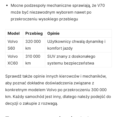
Mocne⁢ podzespoły mechaniczne sprawiają, że V70​
może być niezawodnym wyborem nawet⁤ po
przekroczeniu wysokiego‍ przebiegu
Model
Przebieg
Opinie
Volvo
320 000
Użytkownicy chwalą dynamikę⁣ i
‌S60
km
komfort ⁢jazdy
Volvo
310 000
SUV znany z doskonałego
XC60
⁤km
systemu bezpieczeństwa
Sprawdź także opinie ‍innych kierowców i ‌mechaników,
aby poznać dokładne⁤ doświadczenia ‍związane z
konkretnym modelem ​Volvo po przekroczeniu 300 000
km.‍ Każdy samochód ⁤jest inny, ‌dlatego należy podejść do
decyzji o ⁣zakupie z rozwagą.