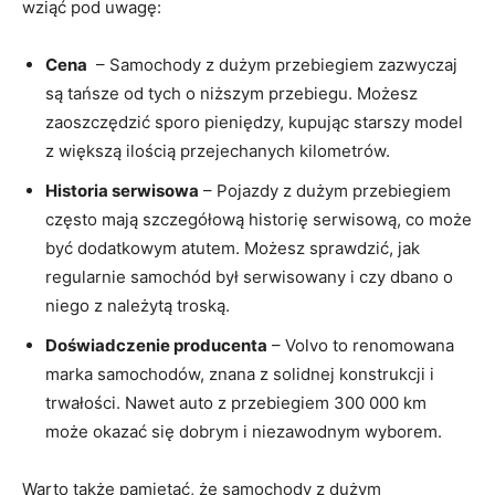
wziąć pod uwagę:
Cena
⁤ – Samochody⁤ z ​dużym przebiegiem zazwyczaj
są tańsze od tych o ​niższym przebiegu. ⁢Możesz
⁢zaoszczędzić sporo pieniędzy, kupując starszy model
z większą ilością⁢ przejechanych kilometrów.
Historia⁤ serwisowa
– Pojazdy z dużym przebiegiem
często mają szczegółową ⁣historię serwisową, co może
⁤być dodatkowym atutem. Możesz‍ sprawdzić,‌ jak‍
regularnie samochód był serwisowany i czy dbano o
niego ⁤z należytą ​troską.
Doświadczenie‌ producenta
– Volvo to renomowana
marka ​samochodów, znana‍ z solidnej konstrukcji‍ i
trwałości.⁣ Nawet auto z przebiegiem ⁢300 000 km⁤
może okazać się dobrym i niezawodnym wyborem.
Warto także ‌pamiętać, że samochody z ⁤dużym