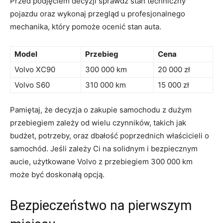
Przed podjęciem decyzji sprawdź stan⁤ techniczny
pojazdu oraz wykonaj przegląd u profesjonalnego⁢
mechanika,​ który pomoże ocenić ​stan auta.
Model
Przebieg
Cena
Volvo ‌XC90
300 000 ​km
20‍ 000 zł
Volvo S60
310⁢ 000 km
15 000 zł
Pamiętaj, że decyzja o zakupie samochodu z dużym
przebiegiem ‌zależy od ​wielu ‌czynników, takich jak
budżet, potrzeby, oraz‍ dbałość poprzednich właścicieli ‌o
samochód. Jeśli zależy Ci⁤ na solidnym i bezpiecznym
aucie, użytkowane Volvo ⁢z przebiegiem 300⁢ 000 km
może​ być⁣ doskonałą ‌opcją.
Bezpieczeństwo na‌ pierwszym