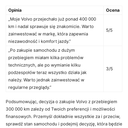
Opinia
Ocena
„Moje Volvo przejechało już‌ ponad 400 000
km i nadal sprawuje się znakomicie. Warto
5/5
zainwestować ​w⁤ markę, która zapewnia
niezawodność i ​komfort ‌jazdy.”
„Po zakupie​ samochodu z dużym
przebiegiem ‍miałam kilka problemów
technicznych, ⁤ale po wymianie⁣ kilku
3/5
⁢podzespołów ‌teraz wszystko działa jak
należy. Warto‌ jednak zainwestować w
⁣regularne przeglądy.”
Podsumowując, decyzja o zakupie Volvo ⁤z przebiegiem
300 000 km zależy od Twoich preferencji⁣ i możliwości
finansowych. Przemyśl dokładnie wszystkie⁤ za i przeciw,
sprawdź stan samochodu i ⁢podejmij ⁢decyzję, która⁣ będzie