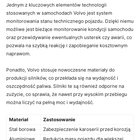
Jednym z kluczowych elementów⁣ technologii
stosowanych w samochodach Volvo jest system
⁣monitorowania stanu technicznego pojazdu. Dzięki niemu
możliwe jest ⁤bieżące monitorowanie ‍kondycji samochodu
oraz przewidywanie‍ ewentualnych‍ usterek czy awarii, co
⁢pozwala na szybką reakcję ‌i zapobieganie kosztownym
naprawom.
Ponadto,⁢ Volvo stosuje ‌nowoczesne materiały do
produkcji⁢ silników, co przekłada się na wydajność i
oszczędność paliwa. Silniki ⁣te są ⁣również⁣ odporne na​
zużycie, co sprawia, że⁢ nawet przy‍ wysokim przebiegu
można liczyć⁢ na pełną moc i wydajność.
Materiał
Zastosowanie
Stal ⁤borowa
Zabezpieczenie ⁢karoserii przed korozją
Aluminiowe
Redukcja masy pojazdu dla większej