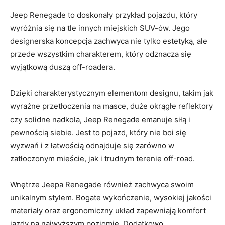
Jeep Renegade‌ to doskonały przykład pojazdu, który
wyróżnia się​ na tle innych ⁢miejskich⁣ SUV-ów. Jego
designerska koncepcja zachwyca nie tylko estetyką, ⁤ale
przede ⁤wszystkim charakterem, który odznacza ​się
‌wyjątkową⁤ duszą off-roadera.
Dzięki charakterystycznym elementom designu,⁢ takim​ jak
wyraźne przetłoczenia na masce, duże okrągłe reflektory
czy‍ solidne‌ nadkola, Jeep Renegade ‌emanuje siłą i
pewnością siebie. Jest to‌ pojazd, który nie boi się
wyzwań i z łatwością odnajduje się‍ zarówno w
zatłoczonym ⁤mieście, jak i trudnym terenie off-road.
Wnętrze⁢ Jeepa Renegade również zachwyca swoim
unikalnym stylem. Bogate wykończenie, wysokiej jakości
materiały ⁣oraz ergonomiczny układ zapewniają komfort
jazdy na‌ najwyższym poziomie. Dodatkowo,⁢