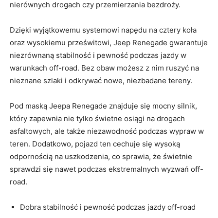
nierównych drogach ​czy przemierzania bezdroży.
Dzięki wyjątkowemu systemowi napędu⁣ na ​cztery koła
oraz wysokiemu prześwitowi, Jeep Renegade ‌gwarantuje
niezrównaną stabilność⁤ i pewność​ podczas ⁤jazdy⁤ w
warunkach off-road. Bez obaw możesz z ⁤nim ruszyć ⁤na
nieznane szlaki i​ odkrywać nowe, niezbadane tereny.
Pod maską Jeepa​ Renegade znajduje się mocny silnik,
który zapewnia ⁢nie tylko świetne osiągi na⁤ drogach
asfaltowych, ale także niezawodność podczas ‌wypraw w
teren. Dodatkowo, pojazd ten ​cechuje‍ się wysoką​
odpornością⁢ na uszkodzenia, co sprawia, ‌że świetnie
sprawdzi się nawet⁣ podczas ekstremalnych wyzwań off-
road.
Dobra stabilność i pewność podczas jazdy‌ off-road