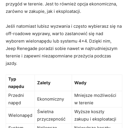
przygód ⁢w‌ terenie. Jest to⁣ również opcja ekonomiczna,
zarówno w zakupie, jak i eksploatacji.
Jeśli ‌natomiast lubisz wyzwania i często wybierasz się na
off-roadowe wyprawy, warto zastanowić się nad
wyborem wielonapędu lub systemu⁤ 4×4. ​Dzięki nim,
Jeep Renegade poradzi sobie nawet‌ w najtrudniejszym
terenie i zapewni niezapomniane przeżycia⁢ podczas
jazdy.
Typ
Zalety
Wady
⁤napędu
Przedni
Mniejsze‌ możliwości
Ekonomiczny
napęd
w terenie
Świetna⁤
Wyższe koszty
Wielonapęd
przyczepność
‍zakupu ⁤i ‍eksploatacji
System
Najlepsze
Najwyższe koszty