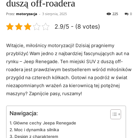
duszą off-roadera
Przez
motoryzacja
-
3 sierpnia, 2025
225
0
2.9/5 - (8 votes)
Witajcie, miłośnicy motoryzacji! Dzisiaj pragniemy
przybliżyć Wam jedno z ​najbardziej fascynujących aut ‌na
rynku –⁤ Jeep Renegade. Ten miejski SUV z duszą off-
roadera jest prawdziwym⁢ bestsellerem wśród miłośników
przygód⁤ na czterech ⁢kółkach. Gotowi na‍ podróż w świat
niezapomnianych wrażeń za kierownicą tej potężnej
maszyny? Zapnijcie pasy, ruszamy!
Nawigacja:
Główne⁣ cechy Jeepa Renegade
Moc i dynamika‌ silnika
Design z charakterem