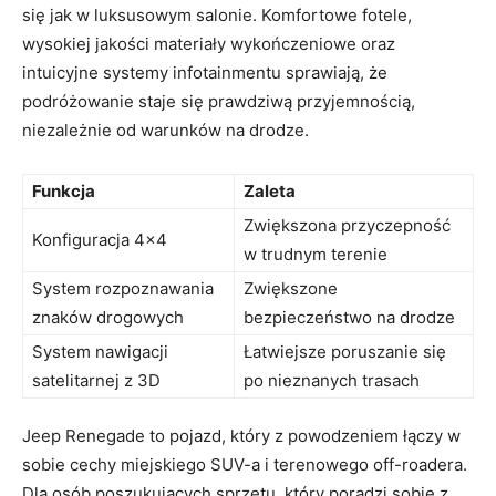
się jak w luksusowym​ salonie. Komfortowe fotele,
wysokiej jakości materiały wykończeniowe oraz⁣
intuicyjne systemy infotainmentu sprawiają, że
podróżowanie staje⁣ się ‍prawdziwą przyjemnością,
niezależnie​ od warunków na ‌drodze.
Funkcja
Zaleta
Zwiększona przyczepność
Konfiguracja 4×4
w trudnym terenie
System ⁣rozpoznawania
Zwiększone
znaków drogowych
bezpieczeństwo ⁣na drodze
System nawigacji
Łatwiejsze poruszanie się
satelitarnej z 3D
po nieznanych trasach
Jeep Renegade to pojazd, który z powodzeniem łączy‌ w
sobie cechy miejskiego​ SUV-a ​i terenowego off-roadera.
Dla ⁢osób poszukujących sprzętu,​ który poradzi sobie z