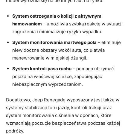
model wyróżnia⁣ się na tle innych ‍aut na rynku:
System ostrzegania o ⁤kolizji z aktywnym
hamowaniem
– umożliwia szybką reakcję w‌ sytuacji
zagrożenia i minimalizuje ryzyko wypadku.
System monitorowania martwego pola
– eliminuje
niewidoczne obszary wokół auta, co ułatwia
manewrowanie w miejskiej dżungli.
System⁣ kontroli ⁣pasa ruchu
– pomaga utrzymać
pojazd na właściwej ścieżce,⁣ zapobiegając
niebezpiecznym wyprzedzaniom.
Dodatkowo, Jeep Renegade wyposażony ⁣jest także w
systemy ⁤stabilizacji toru jazdy, kontroli trakcji⁤ oraz
‍system monitorowania ciśnienia w⁤ oponach, które
wzmacniają poczucie bezpieczeństwa podczas ⁣każdej
podróży.