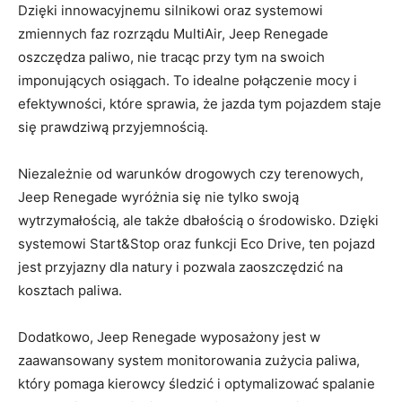
Dzięki innowacyjnemu silnikowi oraz systemowi
zmiennych faz rozrządu MultiAir,⁤ Jeep⁢ Renegade
oszczędza⁤ paliwo, nie tracąc przy tym ⁣na swoich
imponujących osiągach. To‍ idealne połączenie mocy i
efektywności, które ‍sprawia, że jazda tym⁢ pojazdem staje
się prawdziwą przyjemnością.
Niezależnie od⁣ warunków drogowych⁣ czy terenowych,
Jeep Renegade wyróżnia się nie ⁣tylko swoją
wytrzymałością,⁢ ale także dbałością ⁤o​ środowisko. Dzięki
systemowi Start&Stop‍ oraz funkcji Eco Drive, ten pojazd
jest ⁢przyjazny dla natury i pozwala ⁢zaoszczędzić na
kosztach paliwa.
Dodatkowo, Jeep ⁣Renegade wyposażony ⁤jest w
zaawansowany system monitorowania⁢ zużycia ​paliwa,
który‍ pomaga kierowcy śledzić i⁢ optymalizować spalanie