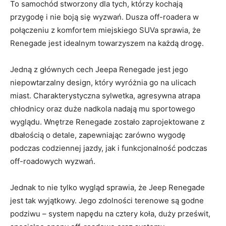
To samochód stworzony dla ⁢tych, którzy ‍kochają
przygodę i nie boją się​ wyzwań. Dusza off-roadera w
połączeniu z komfortem miejskiego SUVa sprawia, że
Renegade⁤ jest idealnym towarzyszem na każdą drogę.
Jedną z⁣ głównych cech Jeepa Renegade⁣ jest jego
niepowtarzalny design, który wyróżnia go na ulicach
miast. ⁢Charakterystyczna sylwetka, agresywna atrapa⁣
chłodnicy oraz duże nadkola nadają mu sportowego
wyglądu. Wnętrze ⁣Renegade zostało zaprojektowane z
dbałością o detale, ​zapewniając ​zarówno wygodę
podczas codziennej jazdy, jak i ‌funkcjonalność podczas
off-roadowych wyzwań.
Jednak to nie tylko wygląd sprawia, że⁢ Jeep Renegade
jest tak wyjątkowy.‌ Jego zdolności ⁤terenowe ​są godne
podziwu – system napędu na cztery‌ koła,⁣ duży prześwit,