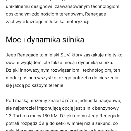
unikalnemu designowi, zaawansowanym technologiom⁣ i⁤
doskonałym zdolnościom terenowym, Renegade
‍zachwyci każdego miłośnika motoryzacji.
Moc i dynamika‌ silnika
Jeep Renegade to miejski ‍SUV, który zaskakuje nie tylko
swoim wyglądem, ale także mocą i dynamiką silnika.
Dzięki innowacyjnym rozwiązaniom i technologiom, ten
model posiada wszystko, czego potrzeba do⁤ cieszenia⁢
się⁣ jazdą po każdym terenie.
Pod maską możemy znaleźć⁢ różne jednostki⁣ napędowe,
ale najbardziej imponującą opcją ⁢jest silnik​ benzynowy
1.3 Turbo o mocy 180 KM. Dzięki niemu Jeep Renegade
‍potrafi rozpędzić się do setki w mniej niż 8 sekund, co
daje kierowcy niezapomniane wrażenia za kierownicą.