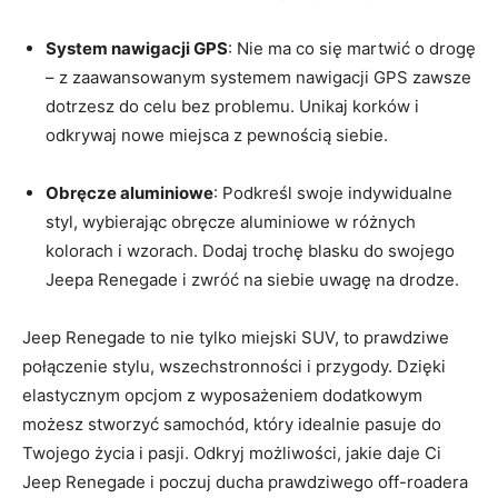
System ⁣nawigacji GPS
: Nie ⁤ma co ‍się ⁣martwić o drogę
– z zaawansowanym systemem nawigacji GPS zawsze
dotrzesz⁤ do celu bez⁢ problemu. Unikaj ⁣korków i
odkrywaj nowe miejsca​ z pewnością⁢ siebie.
Obręcze aluminiowe
: Podkreśl swoje indywidualne
styl, wybierając obręcze⁣ aluminiowe⁤ w ​różnych
⁢kolorach i wzorach. Dodaj​ trochę blasku do swojego‍
Jeepa Renegade i zwróć na siebie ⁢uwagę na drodze.
Jeep Renegade⁢ to‍ nie tylko miejski SUV, to prawdziwe
połączenie stylu,⁢ wszechstronności i przygody. Dzięki
elastycznym opcjom z wyposażeniem dodatkowym
możesz stworzyć samochód, który idealnie pasuje do
Twojego życia i pasji. Odkryj możliwości,​ jakie⁢ daje Ci
Jeep Renegade i ⁢poczuj ducha prawdziwego ‌off-roadera