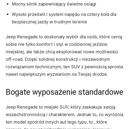
Mocny silnik‍ zapewniający‌ świetne ‌osiągi
Wysoki prześwit⁢ i⁣ system napędu na cztery koła dla‍
bezpiecznej jazdy w trudnym terenie
Jeep Renegade to doskonały wybór dla osób,⁣ które ⁢cenią
sobie nie ​tylko⁣ komfort i styl w codziennej jeździe
miejskiej,⁢ ale także ⁣chcą eksplorować⁢ nowe ​możliwości
off-road. Dzięki solidnej konstrukcji i niezawodnym
rozwiązaniom technicznym, ten SUV ⁣z‌ pewnością sprosta
nawet największym wyzwaniom na Twojej drodze.
Bogate wyposażenie ​standardowe
Jeep Renegade to ⁢miejski SUV, który zaskakuje swoją
wszechstronnością ⁢i charakterem. Jednak to, co wyróżnia
ten⁤ model spośród innych aut tego typu, ⁢to , które⁢