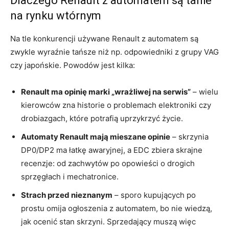
Dlaczego Renault z automatem są tanie
na rynku wtórnym
Na tle konkurencji używane Renault z automatem są
zwykle wyraźnie tańsze niż np. odpowiedniki z grupy VAG
czy japońskie. Powodów jest kilka:
Renault ma opinię marki „wrażliwej na serwis”
– wielu
kierowców zna historie o problemach elektroniki czy
drobiazgach, które potrafią uprzykrzyć życie.
Automaty Renault mają mieszane opinie
– skrzynia
DP0/DP2 ma łatkę awaryjnej, a EDC zbiera skrajne
recenzje: od zachwytów po opowieści o drogich
sprzęgłach i mechatronice.
Strach przed nieznanym
– sporo kupujących po
prostu omija ogłoszenia z automatem, bo nie wiedzą,
jak ocenić stan skrzyni. Sprzedający muszą więc