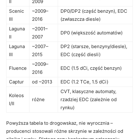
II
2009
Scenic
~2009–
DP0/DP2 (część benzyn), EDC
III
2016
(zwłaszcza diesle)
Laguna
~2001–
DP0 (większość automatów)
II
2007
Laguna
~2007–
DP2 (starsze, benzyny/diesle),
III
2015
EDC (część diesli)
~2009–
Fluence
EDC (1.5 dCi, część benzyn)
2016
Captur
od ~2013
EDC (1.2 TCe, 1.5 dCi)
CVT, klasyczne automaty,
Koleos
różne
rzadziej EDC (zależnie od
I/II
rynku)
Powyższa tabela to drogowskaz, nie wyrocznia –
producenci stosowali różne skrzynie w zależności od