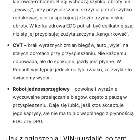
kierowcą-robotem. Biegi wchodzą szybko, obroty nie
„pływają”, przy przyspieszaniu skrzynia potrafi szybko
redukować, a przy spokojnej jeździe trzyma niskie
obroty. W korku zdrowa EDC potrafi być delikatniejsza,
niż się jej przypisuje; zużyta zaczyna „kangurkować”.
CVT
– brak wyraźnych zmian biegów, auto „wyje” na
stałych obrotach przy przyspieszaniu. Nie każdemu
odpowiada, ale do spokojnej jazdy jest płynne. W
Renault występuje jednak na tyle rzadko, że zwykle to
świadomy wybór.
Robot jednossprzęgłowy
– powolne i wyraźnie
wyczuwalne przełączanie biegów, często z pauzą w
przyspieszeniu. Daje się lubić, jeśli ktoś akceptuje
jego kaprysy, ale nie ma to nic wspólnego z płynnością
EDC czy DP0.
Jak z ogłoszenia i VIN-u ustalić, co tam