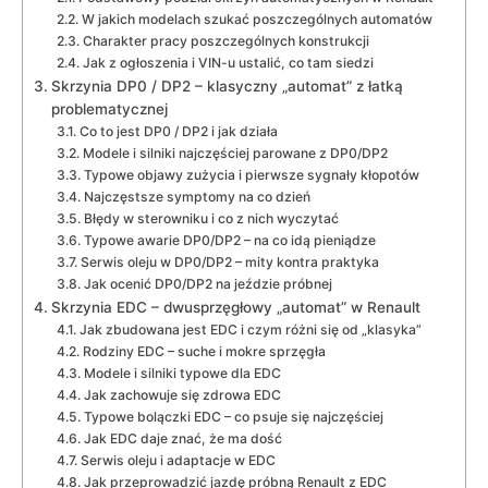
W jakich modelach szukać poszczególnych automatów
Charakter pracy poszczególnych konstrukcji
Jak z ogłoszenia i VIN-u ustalić, co tam siedzi
Skrzynia DP0 / DP2 – klasyczny „automat” z łatką
problematycznej
Co to jest DP0 / DP2 i jak działa
Modele i silniki najczęściej parowane z DP0/DP2
Typowe objawy zużycia i pierwsze sygnały kłopotów
Najczęstsze symptomy na co dzień
Błędy w sterowniku i co z nich wyczytać
Typowe awarie DP0/DP2 – na co idą pieniądze
Serwis oleju w DP0/DP2 – mity kontra praktyka
Jak ocenić DP0/DP2 na jeździe próbnej
Skrzynia EDC – dwusprzęgłowy „automat” w Renault
Jak zbudowana jest EDC i czym różni się od „klasyka”
Rodziny EDC – suche i mokre sprzęgła
Modele i silniki typowe dla EDC
Jak zachowuje się zdrowa EDC
Typowe bolączki EDC – co psuje się najczęściej
Jak EDC daje znać, że ma dość
Serwis oleju i adaptacje w EDC
Jak przeprowadzić jazdę próbną Renault z EDC