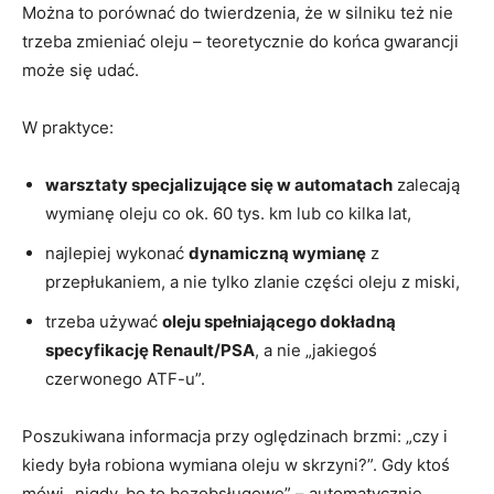
Można to porównać do twierdzenia, że w silniku też nie
trzeba zmieniać oleju – teoretycznie do końca gwarancji
może się udać.
W praktyce:
warsztaty specjalizujące się w automatach
zalecają
wymianę oleju co ok. 60 tys. km lub co kilka lat,
najlepiej wykonać
dynamiczną wymianę
z
przepłukaniem, a nie tylko zlanie części oleju z miski,
trzeba używać
oleju spełniającego dokładną
specyfikację Renault/PSA
, a nie „jakiegoś
czerwonego ATF-u”.
Poszukiwana informacja przy oględzinach brzmi: „czy i
kiedy była robiona wymiana oleju w skrzyni?”. Gdy ktoś
mówi „nigdy, bo to bezobsługowe” – automatycznie