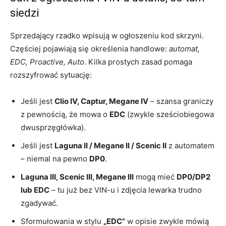
siedzi
Sprzedający rzadko wpisują w ogłoszeniu kod skrzyni.
Częściej pojawiają się określenia handlowe:
automat,
EDC, Proactive, Auto
. Kilka prostych zasad pomaga
rozszyfrować sytuację:
Jeśli jest
Clio IV, Captur, Megane IV
– szansa graniczy
z pewnością, że mowa o
EDC
(zwykle sześciobiegowa
dwusprzęgłówka).
Jeśli jest
Laguna II / Megane II / Scenic II
z automatem
– niemal na pewno
DP0
.
Laguna III, Scenic III, Megane III
mogą mieć
DP0/DP2
lub EDC
– tu już bez VIN-u i zdjęcia lewarka trudno
zgadywać.
Sformułowania w stylu
„EDC”
w opisie zwykle mówią