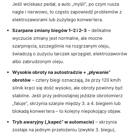
Jeśli wciskasz pedał, a auto „myśli”, po czym rusza
nagle i nerwowo, to często zapowiedź problemów z
elektrozaworami lub zużytego konwertera.
Szarpane zmiany biegów 1–2 i 2–3
– delikatne
wyczucie zmiany jest normalne, ale mocne
szarpnięcia, szczególnie na rozgrzanym oleju,
świadczą o zużyciu tarczek sprzęgieł, elektrozaworów
albo zabrudzonym oleju.
Wysokie obroty na autostradzie + „pływanie”
obrotów
– cztery biegi oznaczają, że przy 120 km/h
silnik kręci się dość wysoko, ale obroty powinny być
stabilne. Jeśli przy jednostajnej jeździe obrotomierz
„faluje”, skrzynia szarpie między 3. a 4. biegiem lub
blokadą konwertera – to kolejny niepokojący objaw.
Tryb awaryjny („kapeć” w automacie)
– skrzynia
zostaje na jednym przełożeniu (zwykle 3. biegu),