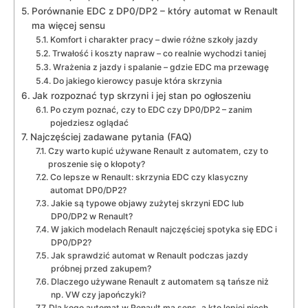
Porównanie EDC z DP0/DP2 – który automat w Renault
ma więcej sensu
Komfort i charakter pracy – dwie różne szkoły jazdy
Trwałość i koszty napraw – co realnie wychodzi taniej
Wrażenia z jazdy i spalanie – gdzie EDC ma przewagę
Do jakiego kierowcy pasuje która skrzynia
Jak rozpoznać typ skrzyni i jej stan po ogłoszeniu
Po czym poznać, czy to EDC czy DP0/DP2 – zanim
pojedziesz oglądać
Najczęściej zadawane pytania (FAQ)
Czy warto kupić używane Renault z automatem, czy to
proszenie się o kłopoty?
Co lepsze w Renault: skrzynia EDC czy klasyczny
automat DP0/DP2?
Jakie są typowe objawy zużytej skrzyni EDC lub
DP0/DP2 w Renault?
W jakich modelach Renault najczęściej spotyka się EDC i
DP0/DP2?
Jak sprawdzić automat w Renault podczas jazdy
próbnej przed zakupem?
Dlaczego używane Renault z automatem są tańsze niż
np. VW czy japończyki?
Dla kogo automat w Renault ma sens, a kto lepiej niech