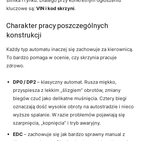
silnika i rynku. Dlatego przy konkretnym ogłoszeniu
kluczowe są:
VIN i kod skrzyni
.
Charakter pracy poszczególnych
konstrukcji
Każdy typ automatu inaczej się zachowuje za kierownicą.
To bardzo pomaga w ocenie, czy skrzynia pracuje
zdrowo.
DP0 / DP2
– klasyczny automat. Rusza miękko,
przyspiesza z lekkim „ślizgiem” obrotów, zmiany
biegów czuć jako delikatne muśnięcia. Cztery biegi
oznaczają dość wysokie obroty na autostradzie i nieco
wyższe spalanie. W razie problemów pojawiają się
szarpnięcia, „kopnięcia” i tryb awaryjny.
EDC
– zachowuje się jak bardzo sprawny manual z