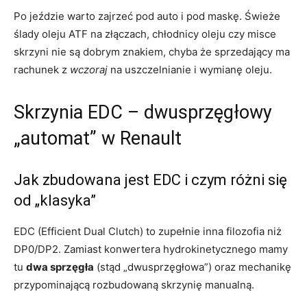
Po jeździe warto zajrzeć pod auto i pod maskę. Świeże
ślady oleju ATF na złączach, chłodnicy oleju czy misce
skrzyni nie są dobrym znakiem, chyba że sprzedający ma
rachunek z
wczoraj
na uszczelnianie i wymianę oleju.
Skrzynia EDC – dwusprzęgłowy
„automat” w Renault
Jak zbudowana jest EDC i czym różni się
od „klasyka”
EDC (Efficient Dual Clutch) to zupełnie inna filozofia niż
DP0/DP2. Zamiast konwertera hydrokinetycznego mamy
tu
dwa sprzęgła
(stąd „dwusprzęgłowa”) oraz mechanikę
przypominającą rozbudowaną skrzynię manualną.