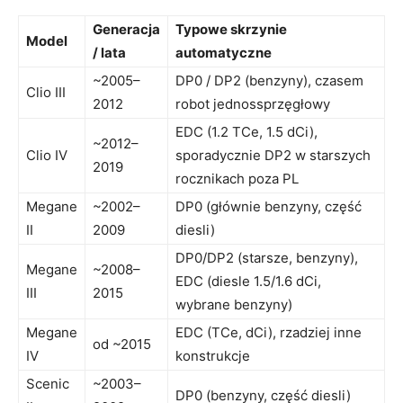
Generacja
Typowe skrzynie
Model
/ lata
automatyczne
~2005–
DP0 / DP2 (benzyny), czasem
Clio III
2012
robot jednossprzęgłowy
EDC (1.2 TCe, 1.5 dCi),
~2012–
Clio IV
sporadycznie DP2 w starszych
2019
rocznikach poza PL
Megane
~2002–
DP0 (głównie benzyny, część
II
2009
diesli)
DP0/DP2 (starsze, benzyny),
Megane
~2008–
EDC (diesle 1.5/1.6 dCi,
III
2015
wybrane benzyny)
Megane
EDC (TCe, dCi), rzadziej inne
od ~2015
IV
konstrukcje
Scenic
~2003–
DP0 (benzyny, część diesli)