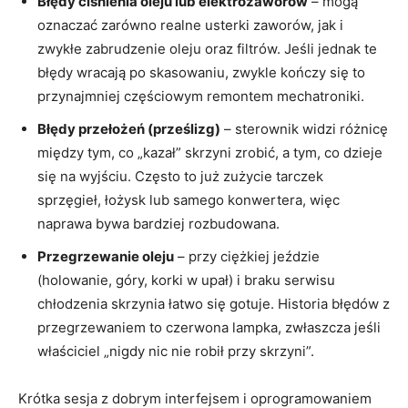
Błędy ciśnienia oleju lub elektrozaworów
– mogą
oznaczać zarówno realne usterki zaworów, jak i
zwykłe zabrudzenie oleju oraz filtrów. Jeśli jednak te
błędy wracają po skasowaniu, zwykle kończy się to
przynajmniej częściowym remontem mechatroniki.
Błędy przełożeń (prześlizg)
– sterownik widzi różnicę
między tym, co „kazał” skrzyni zrobić, a tym, co dzieje
się na wyjściu. Często to już zużycie tarczek
sprzęgieł, łożysk lub samego konwertera, więc
naprawa bywa bardziej rozbudowana.
Przegrzewanie oleju
– przy ciężkiej jeździe
(holowanie, góry, korki w upał) i braku serwisu
chłodzenia skrzynia łatwo się gotuje. Historia błędów z
przegrzewaniem to czerwona lampka, zwłaszcza jeśli
właściciel „nigdy nic nie robił przy skrzyni”.
Krótka sesja z dobrym interfejsem i oprogramowaniem