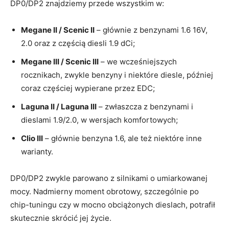
DP0/DP2 znajdziemy przede wszystkim w:
Megane II / Scenic II
– głównie z benzynami 1.6 16V,
2.0 oraz z częścią diesli 1.9 dCi;
Megane III / Scenic III
– we wcześniejszych
rocznikach, zwykle benzyny i niektóre diesle, później
coraz częściej wypierane przez EDC;
Laguna II / Laguna III
– zwłaszcza z benzynami i
dieslami 1.9/2.0, w wersjach komfortowych;
Clio III
– głównie benzyna 1.6, ale też niektóre inne
warianty.
DP0/DP2 zwykle parowano z silnikami o umiarkowanej
mocy. Nadmierny moment obrotowy, szczególnie po
chip-tuningu czy w mocno obciążonych dieslach, potrafił
skutecznie skrócić jej życie.