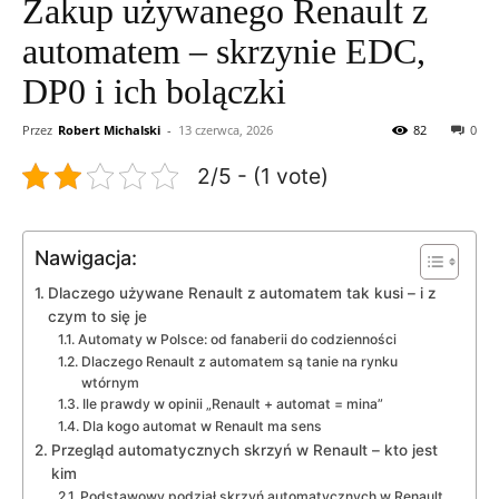
Zakup używanego Renault z
automatem – skrzynie EDC,
DP0 i ich bolączki
Przez
Robert Michalski
-
13 czerwca, 2026
82
0
2/5 - (1 vote)
Nawigacja:
Dlaczego używane Renault z automatem tak kusi – i z
czym to się je
Automaty w Polsce: od fanaberii do codzienności
Dlaczego Renault z automatem są tanie na rynku
wtórnym
Ile prawdy w opinii „Renault + automat = mina”
Dla kogo automat w Renault ma sens
Przegląd automatycznych skrzyń w Renault – kto jest
kim
Podstawowy podział skrzyń automatycznych w Renault